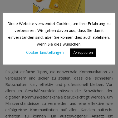
Diese Website verwendet Cookies, um Ihre Erfahrung zu
verbessern. Wir gehen davon aus, dass Sie damit
Aber bitte nicht nur
einverstanden sind, aber Sie können dies auch ablehnen,
wenn Sie dies wünschen.
Emojis ;-)
Cookie-Einstellungen
Akzeptieren
22. September 2024
Es gibt einfache Tipps, die nonverbale Kommunikation zu
verbessern und sicher zu stellen, dass die (schnellen)
Botschaften klar, effektiv und professionell bleiben. Vor
allem im Geschäftsumfeld müssen die Schwächen der
digitalen Kommunikationskanäle berücksichtigt werden, um
Missverständnisse zu vermeiden und eine effektive wie
erfolgreiche Kommunikation auf allen Kanälen aufrecht
erhalten zu können. Ein ausgewogener Ansatz ist