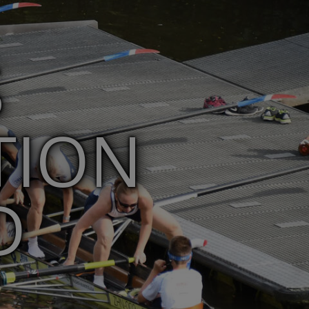
S
TION
D