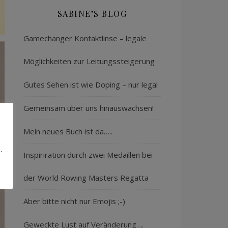
SABINE’S BLOG
Gamechanger Kontaktlinse – legale
Möglichkeiten zur Leitungssteigerung
Gutes Sehen ist wie Doping – nur legal
Gemeinsam über uns hinauswachsen!
Mein neues Buch ist da…..
.
Inspiriration durch zwei Medaillen bei
der World Rowing Masters Regatta
Aber bitte nicht nur Emojis ;-)
Geweckte Lust auf Veränderung….