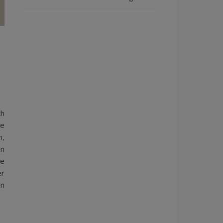
ch
se
n,
en
ie
er
en