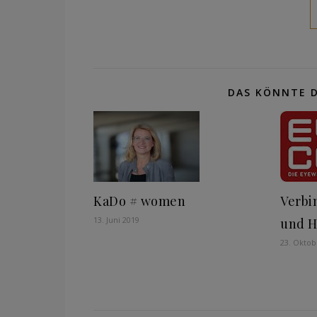
DAS KÖNNTE D
KaDo # women
Verbi
13. Juni 2019
und 
23. Oktob