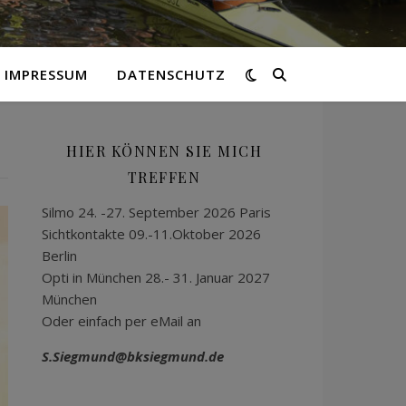
IMPRESSUM
DATENSCHUTZ
HIER KÖNNEN SIE MICH
TREFFEN
Silmo 24. -27. September 2026 Paris
Sichtkontakte 09.-11.Oktober 2026
Berlin
Opti in München 28.- 31. Januar 2027
München
Oder einfach per eMail an
S.Siegmund@bksiegmund.de