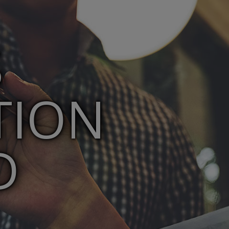
S
TION
D