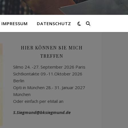
IMPRESSUM
DATENSCHUTZ
HIER KÖNNEN SIE MICH
TREFFEN
Silmo 24. -27. September 2026 Paris
Sichtkontakte 09.-11.Oktober 2026
Berlin
Opti in München 28.- 31. Januar 2027
München
Oder einfach per eMail an
S.Siegmund@bksiegmund.de